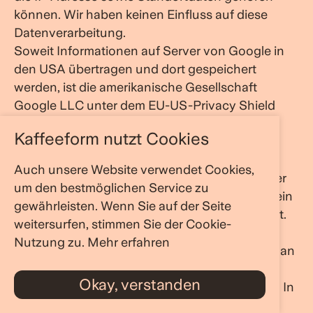
können. Wir haben keinen Einfluss auf diese
Datenverarbeitung.
Soweit Informationen auf Server von Google in
den USA übertragen und dort gespeichert
werden, ist die amerikanische Gesellschaft
Google LLC unter dem EU-US-Privacy Shield
zertifiziert. Ein aktuelles Zertifikat kann hier
Kaffeeform nutzt Cookies
eingesehen werden. Aufgrund dieses
Abkommens zwischen den USA und der
Auch unsere Website verwendet Cookies,
Europäischen Kommission hat letztere für unter
um den bestmöglichen Service zu
dem Privacy Shield zertifizierte Unternehmen ein
gewährleisten. Wenn Sie auf der Seite
angemessenes Datenschutzniveau festgestellt.
weitersurfen, stimmen Sie der Cookie-
Um den Service von Google Maps zu
Nutzung zu.
Mehr erfahren
deaktivieren und damit die Datenübermittlung an
Google zu verhindern, müssen Sie die Java-
Okay, verstanden
Script-Funktion in Ihrem Browser deaktivieren. In
diesem Fall kann Google Maps nicht bzw. nur