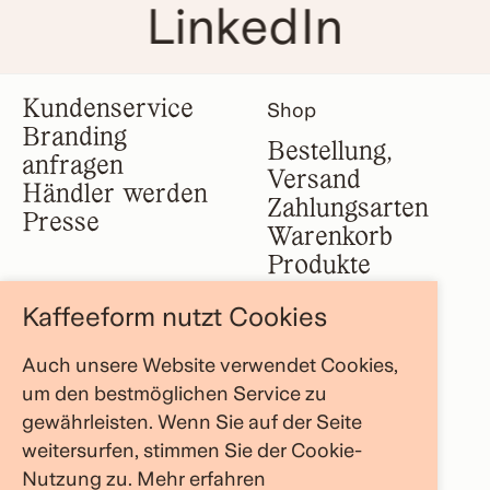
LinkedIn
Kundenservice
Shop
Branding
Bestellung,
anfragen
Versand
Händler werden
Zahlungsarten
Presse
Warenkorb
Produkte
Kaffeeform nutzt Cookies
Impressum
Firma
Auch unsere Website verwendet Cookies,
AGB
Über uns
um den bestmöglichen Service zu
Datenschutz
FAQ Bereich
gewährleisten. Wenn Sie auf der Seite
Widerruf
Store Locator
weitersurfen, stimmen Sie der Cookie-
Blog
Nutzung zu.
Mehr erfahren