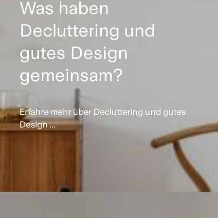
Was haben
Decluttering und
gutes Design
gemeinsam?
Erfahre mehr über Decluttering und gutes
Design ...