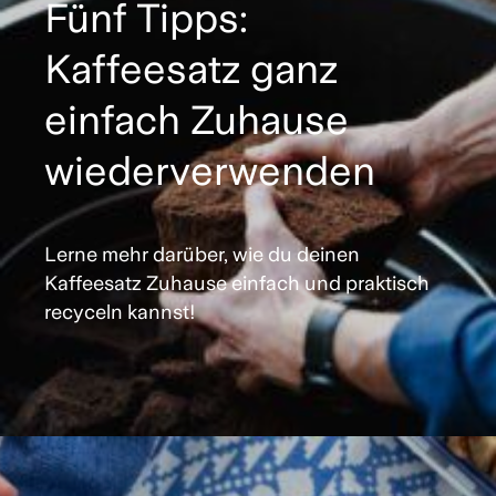
Fünf Tipps:
Kaffeesatz ganz
einfach Zuhause
wiederverwenden
Lerne mehr darüber, wie du deinen
Kaffeesatz Zuhause einfach und praktisch
recyceln kannst!