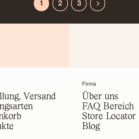
1
2
3
Firma
llung, Versand
Über uns
ngsarten
FAQ Bereich
nkorb
Store Locator
ukte
Blog