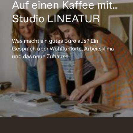
Auf einen Kaffee mit…
Studio LINEATUR
Was macht ein gutes Büro aus? Ein
Gespräch über Wohlfühlorte, Arbeitsklima
und das neue Zuhause...