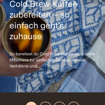
Cold Brew Kaffee
zubereiten – so
einfach geht’s
zuhause
So bereitest du Cold Brew Kaffee ganz ohne
Maschine zu: einfaches Rezept, ideales
Verhältnis und...