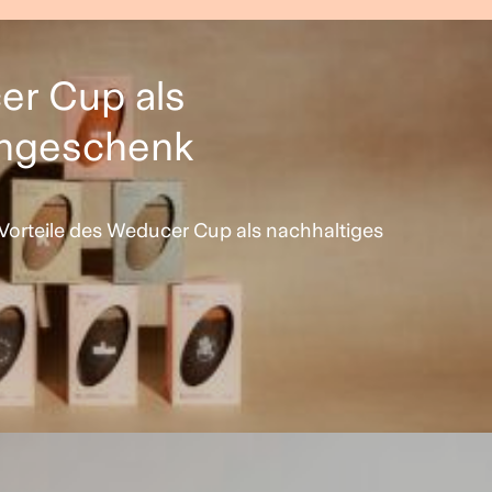
er Cup als
ngeschenk
 Vorteile des Weducer Cup als nachhaltiges