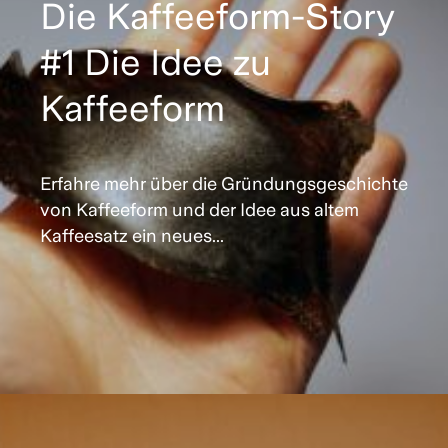
Die Kaffeeform-Story
#1 Die Idee zu
Kaffeeform
Erfahre mehr über die Gründungsgeschichte
von Kaffeeform und der Idee aus altem
Kaffeesatz ein neues...