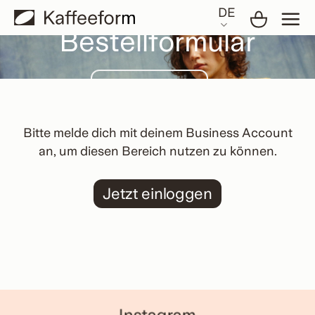
Skip
DE
to
Bestellformular
content
Weducer Cup
Weducer Cup Essential
Tray
Bitte melde dich mit deinem Business Account
an, um diesen Bereich nutzen zu können.
Werbematerial
Jetzt einloggen
Instagram