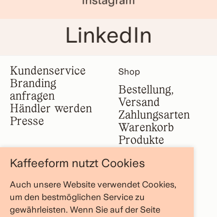
LinkedIn
Kundenservice
Shop
Branding
Bestellung,
anfragen
Versand
Händler werden
Zahlungsarten
Presse
Warenkorb
Produkte
Kaffeeform nutzt Cookies
Impressum
Firma
Auch unsere Website verwendet Cookies,
AGB
Über uns
um den bestmöglichen Service zu
Datenschutz
FAQ Bereich
gewährleisten. Wenn Sie auf der Seite
Widerruf
Store Locator