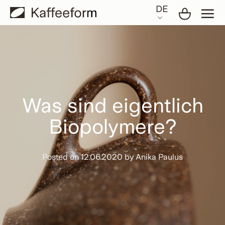
Skip
DE
to
content
Was sind eigentlich
Biopolymere?
Posted on
12.06.2020
by
Anika Paulus