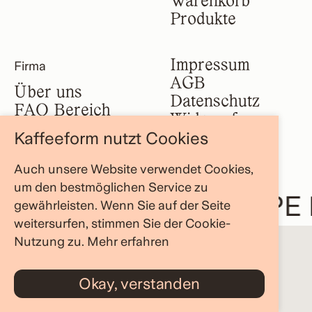
Warenkorb
Produkte
Impressum
Firma
AGB
Über uns
Datenschutz
FAQ Bereich
Widerruf
Store Locator
Kaffeeform nutzt Cookies
Blog
Auch unsere Website verwendet Cookies,
um den bestmöglichen Service zu
ASTE AND RESHAPE
gewährleisten. Wenn Sie auf der Seite
weitersurfen, stimmen Sie der Cookie-
Nutzung zu.
Mehr erfahren
Okay, verstanden