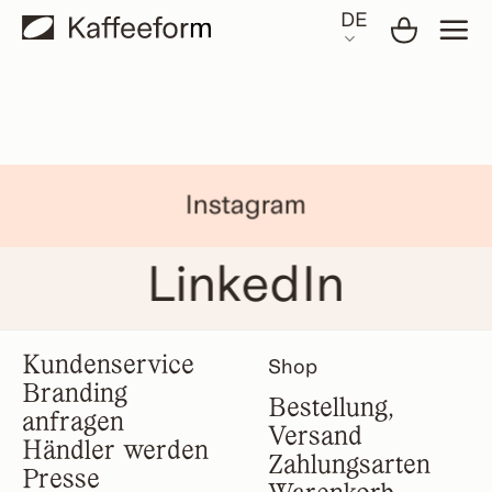
Skip
DE
to
content
Instagram
LinkedIn
Kundenservice
Shop
Branding
Bestellung,
anfragen
Versand
Händler werden
Zahlungsarten
Presse