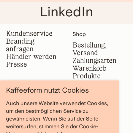
LinkedIn
Kundenservice
Shop
Branding
Bestellung,
anfragen
Versand
Händler werden
Zahlungsarten
Presse
Warenkorb
Produkte
Kaffeeform nutzt Cookies
Impressum
Firma
Auch unsere Website verwendet Cookies,
AGB
Über uns
um den bestmöglichen Service zu
Datenschutz
FAQ Bereich
gewährleisten. Wenn Sie auf der Seite
Widerruf
Store Locator
weitersurfen, stimmen Sie der Cookie-
Blog